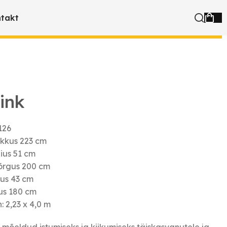
takt
ink
126
kkus 223 cm
ius 51 cm
rgus 200 cm
us 43 cm
us 180 cm
: 2,23 x 4,0 m
n mõeldud istumiseks ja kiikumiseks täiskasvanutele ja