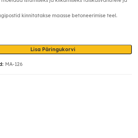
tugipostid kinnitatakse maasse betoneerimise teel.
Lisa Päringukorvi
d:
MA-126