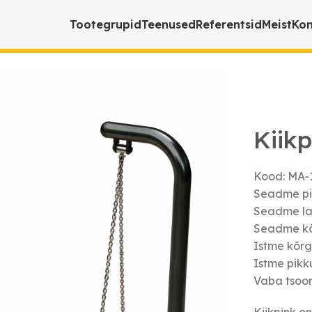
Tootegrupid
Teenused
Referentsid
Meist
Kon
Kiikp
Kood: MA-
Seadme pi
Seadme la
Seadme kõ
Istme kõrg
Istme pikk
Vaba tsoon
Kiikpink o