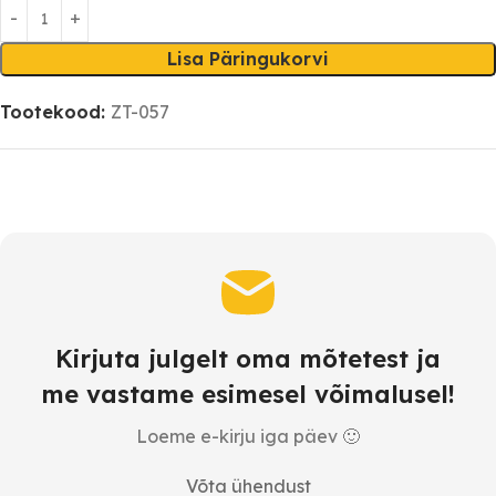
Lisa Päringukorvi
Tootekood:
ZT-057
Kirjuta julgelt oma mõtetest ja
me vastame esimesel võimalusel!
Loeme e-kirju iga päev 🙂
Võta ühendust