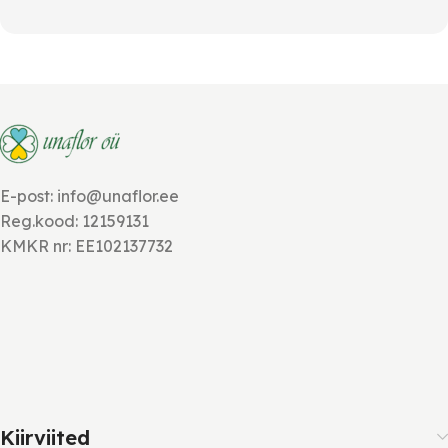
E-post: info@unaflor.ee
Reg.kood: 12159131
KMKR nr: EE102137732
Kiirviited