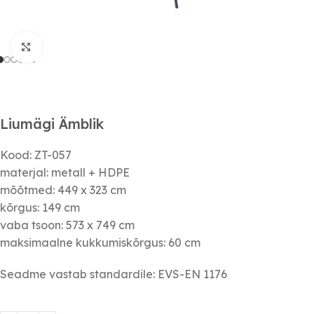
Click to enlarge
Liumägi Ämblik
Kood: ZT-057
materjal: metall + HDPE
mõõtmed: 449 x 323 cm
kõrgus: 149 cm
vaba tsoon: 573 x 749 cm
maksimaalne kukkumiskõrgus: 60 cm
Seadme vastab standardile: EVS-EN 1176