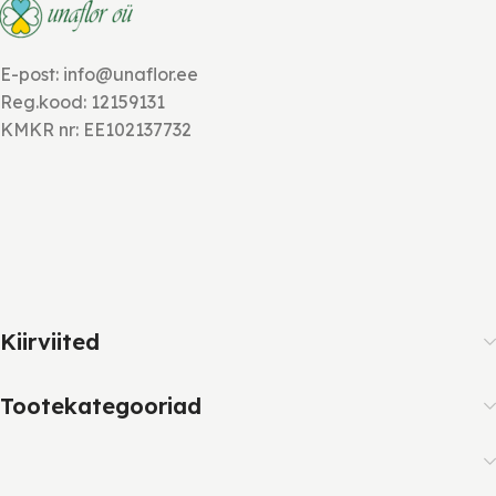
E-post: info@unaflor.ee
Reg.kood: 12159131
KMKR nr: EE102137732
Kiirviited
Tootekategooriad