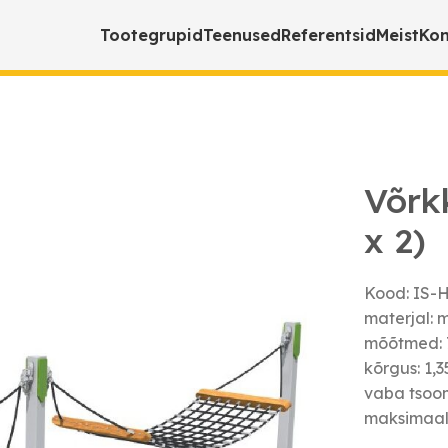
Tootegrupid
Teenused
Referentsid
Meist
Kon
ak x 2)
Võrk
x 2)
Kood: IS-
materjal: m
mõõtmed: 7
kõrgus: 1,
vaba tsoon:
maksimaal