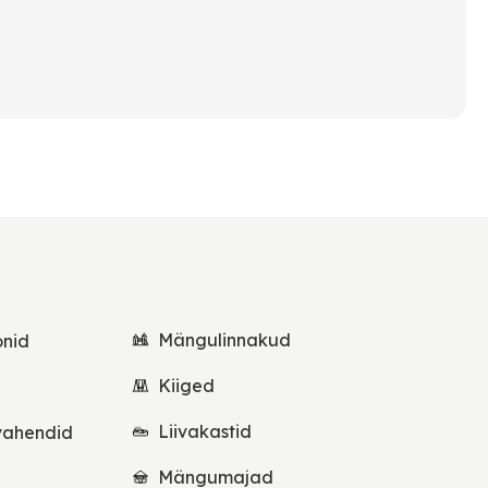
Mängulinnakud
onid
Kiiged
Liivakastid
vahendid
Mängumajad