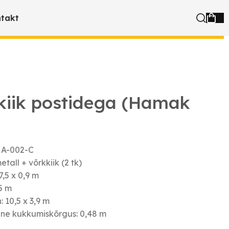
takt
kiik postidega (Hamak
HA-002-C
etall + võrkkiik (2 tk)
,5 x 0,9 m
35 m
 10,5 x 3,9 m
ne kukkumiskõrgus: 0,48 m