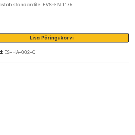
stab standardile: EVS-EN 1176
Lisa Päringukorvi
d:
IS-HA-002-C