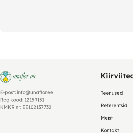
Kiirviite
E-post: info@unaflor.ee
Teenused
Reg.kood: 12159131
Referentsid
KMKR nr: EE102137732
Meist
Kontakt