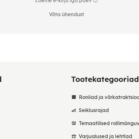
Loeme e-kirju iga päev 🙂
Võta ühendust
d
Tootekategooriad
Ronilad ja võrkatraktsio
Seiklusrajad
Temaatilised rollimängu
Varjualused ja lehtlad